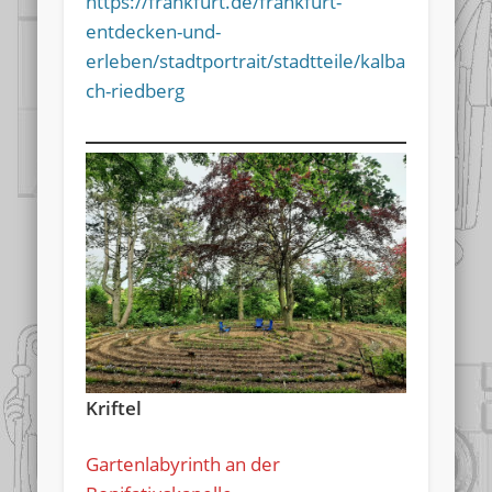
https://frankfurt.de/frankfurt-
entdecken-und-
erleben/stadtportrait/stadtteile/kalba
ch-riedberg
Kriftel
Gartenlabyrinth an der