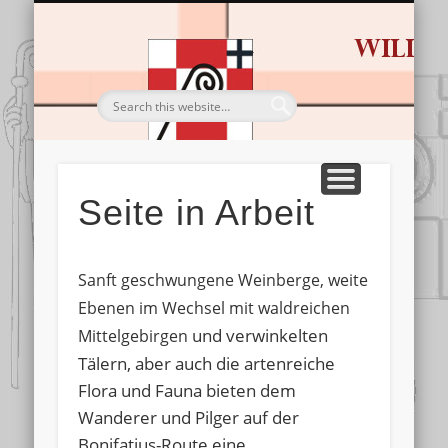
HL. BONIFATIUS
BESTELLUNGEN
DIE ROUTE
IMPRESSIONEN
TOURISTIK
SERVICE
STARTSEITE
Wandern & Pilgern
Von Dom zu Dom
Gastgeber & Co.
Sein Leben & Werk
Alles für die Tour
Bilderschau
Seite in Arbeit
Sanft geschwungene Weinberge, weite
Ebenen im Wechsel mit waldreichen
und verwinkelten
Mittelgebirgen
Tälern, aber auch die artenreiche
Flora und Fauna bieten dem
Wanderer und Pilger auf der
Bonifatius-Route eine