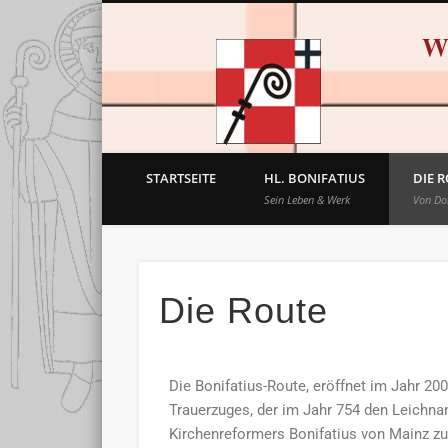
STARTSEITE
HL. BONIFATIUS
DIE 
Sein Leben & Werk
Von D
Die Route
Die Bonifatius-Route, eröffnet im Jahr 200
Trauerzuges, der im Jahr 754 den Leichn
Kirchenreformers Bonifatius von Mainz zu