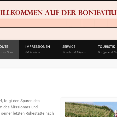
ROUTE
IMPRESSIONEN
SERVICE
TOURISTIK
om zu Dom
Bilderschau
Wandern & Pilgern
Gastgeber & Co
4, folgt den Spuren des
am des Missionars und
 seiner letzten Ruhestätte nach