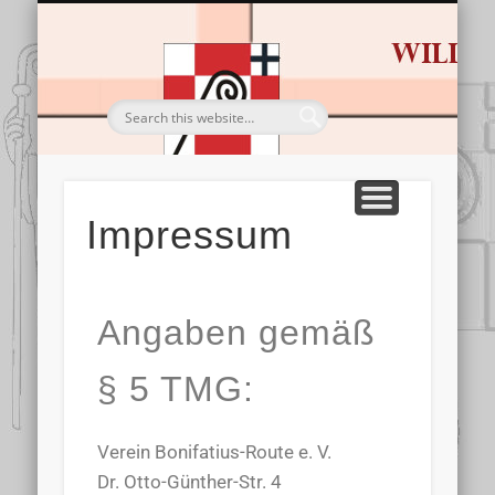
HL. BONIFATIUS
BESTELLUNGEN
DIE ROUTE
IMPRESSIONEN
TOURISTIK
SERVICE
STARTSEITE
Wandern & Pilgern
Von Dom zu Dom
Gastgeber & Co.
Sein Leben & Werk
Alles für die Tour
Bilderschau
Impressum
Angaben gemäß
§ 5 TMG:
Verein Bonifatius-Route e. V.
Dr. Otto-Günther-Str. 4