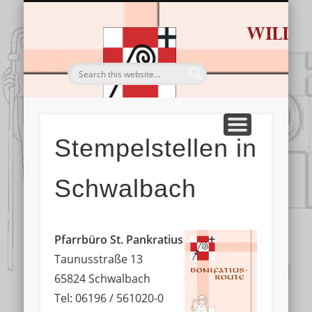
HL. BONIFATIUS
BESTELLUNGEN
DIE ROUTE
IMPRESSIONEN
TOURISTIK
SERVICE
STARTSEITE
Wandern & Pilgern
Von Dom zu Dom
Gastgeber & Co.
Sein Leben & Werk
Alles für die Tour
Bilderschau
Stempelstellen in
Schwalbach
Pfarrbüro St. Pankratius
Taunusstraße 13
65824 Schwalbach
Tel: 06196 / 561020-0