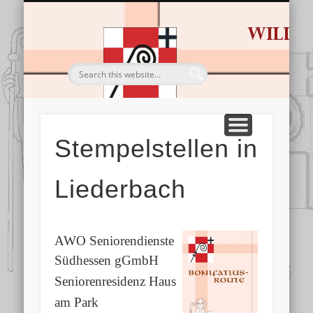
HL. BONIFATIUS
BESTELLUNGEN
DIE ROUTE
IMPRESSIONEN
TOURISTIK
SERVICE
STARTSEITE
Wandern & Pilgern
Von Dom zu Dom
Gastgeber & Co.
Sein Leben & Werk
Alles für die Tour
Bilderschau
Stempelstellen in
Liederbach
AWO
Seniorendienste
Südhessen gGmbH
Seniorenresidenz Haus
am Park