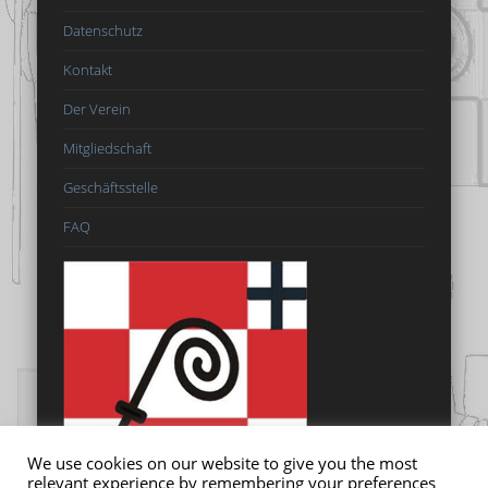
Datenschutz
Kontakt
Der Verein
Mitgliedschaft
Geschäftsstelle
FAQ
We use cookies on our website to give you the most
relevant experience by remembering your preferences