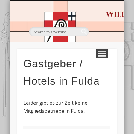
HL. BONIFATIUS
BESTELLUNGEN
DIE ROUTE
IMPRESSIONEN
TOURISTIK
SERVICE
STARTSEITE
Wandern & Pilgern
Von Dom zu Dom
Gastgeber & Co.
Sein Leben & Werk
Alles für die Tour
Bilderschau
Gastgeber /
Hotels in Fulda
Leider gibt es zur Zeit keine
Mitgliedsbetriebe in Fulda.